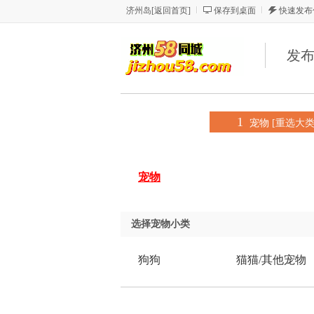
济州岛
[
返回首页
]
保存到桌面
快速发布
发
1
宠物
[重选大类
宠物
选择
宠物
小类
狗狗
猫猫/其他宠物