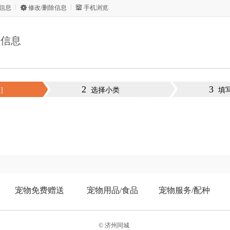
信息
修改/删除信息
手机浏览
布信息
2
3
]
选择小类
填
宠物免费赠送
宠物用品/食品
宠物服务/配种
© 济州同城