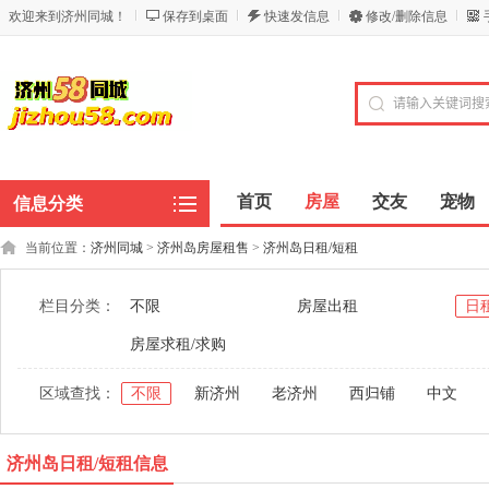
欢迎来到济州同城！
保存到桌面
快速发信息
修改/删除信息
首页
房屋
交友
宠物
信息分类
当前位置：
济州同城
>
济州岛房屋租售
>
济州岛日租/短租
栏目分类：
不限
房屋出租
日
房屋求租/求购
区域查找：
不限
新济州
老济州
西归铺
中文
济州岛日租/短租信息